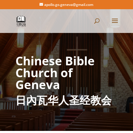
apollo.go.geneva@gmail.com
Chinese Bible
Church of
Geneva
日內瓦华人圣经教会