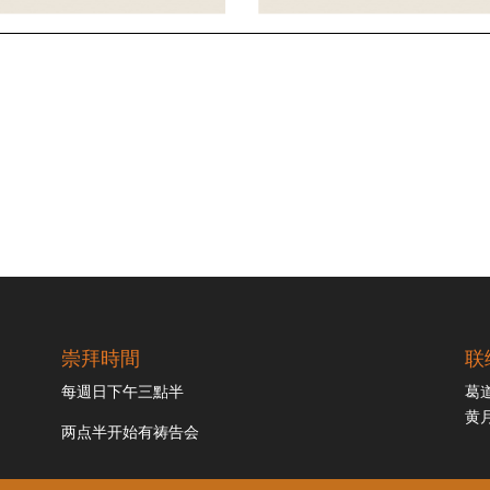
崇拜時間
联
每週日下午三點半
葛道
黄月
两点半开始有祷告会